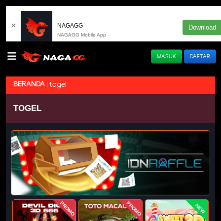
×
NAGAGG
Download
NAGAGG Mobile App
MASUK
DAFTAR
BERANDA
togel
TOGEL
PROMO
PROMO
NEW