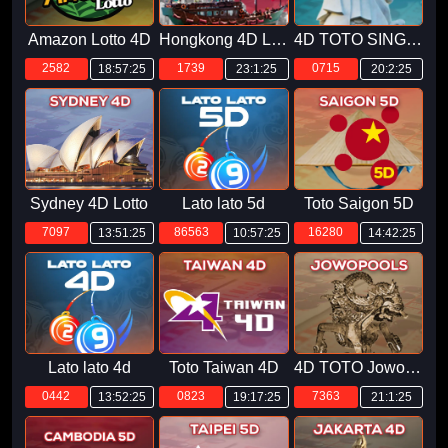
Amazon Lotto 4D
Hongkong 4D Lotto
4D TOTO SINGAPORE POOLS
2582
1739
0715
18:57:24
23:1:24
20:2:24
Sydney 4D Lotto
Lato lato 5d
Toto Saigon 5D
7097
86563
16280
13:51:24
10:57:24
14:42:24
Lato lato 4d
Toto Taiwan 4D
4D TOTO Jowo POOLS
0442
0823
7363
13:52:24
19:17:24
21:1:24