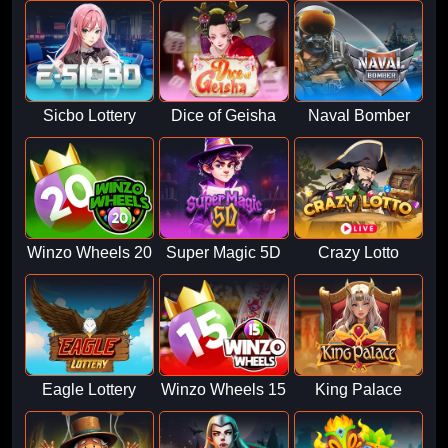
Sicbo Lottery
Dice of Geisha
Naval Bomber
Winzo Wheels 20
Super Magic 5D
Crazy Lotto
Eagle Lottery
Winzo Wheels 15
King Palace