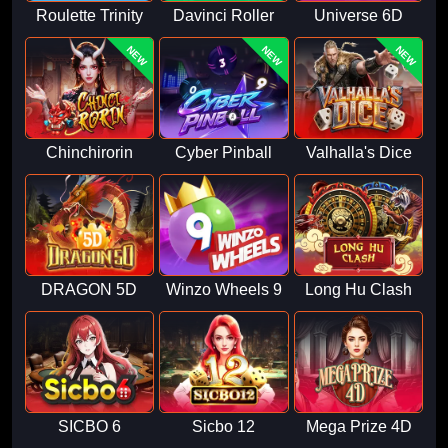
Roulette Trinity
Davinci Roller
Universe 6D
NEW
NEW
NEW
Chinchirorin
Cyber Pinball
Valhalla's Dice
DRAGON 5D
Winzo Wheels 9
Long Hu Clash
SICBO 6
Sicbo 12
Mega Prize 4D