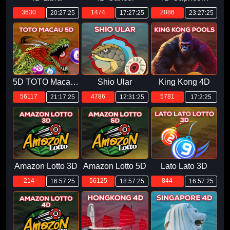
3630
1474
2086
20:27:24
17:27:24
23:27:24
5D TOTO Macau POOLS
Shio Ular
King Kong 4D
56117
4786
5781
21:17:24
12:31:24
17:2:24
Amazon Lotto 3D
Amazon Lotto 5D
Lato Lato 3D
214
56125
844
16:57:24
18:57:24
16:57:24